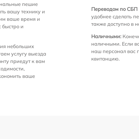
нальные пешие
Переводом по СБП 
ть вашу технику и
удобнее сделать пе
ним ваше время и
также доступно в 
с быстро и
Наличными:
Конечн
наличными. Если в
ия небольших
наш персонал вас 
гаем услугу выезда
квитанцию.
нту приедут к вам
ходимости,
экономить ваше