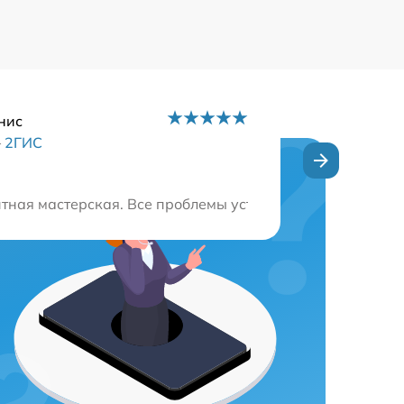
нис
–
2ГИС
 после посещения данной мастерской. Спасибо за отличн
тная мастерская. Все проблемы устранили быстро, техн