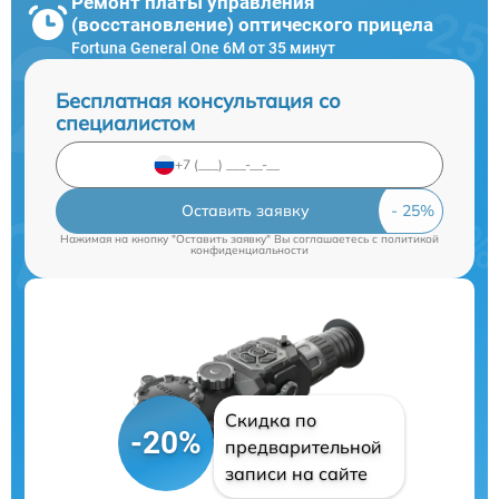
Ремонт платы управления
(восстановление) оптического прицела
Fortuna General One 6M от 35 минут
Бесплатная консультация со
специалистом
Оставить заявку
Нажимая на кнопку "Оставить заявку" Вы соглашаетесь c
политикой
конфиденциальности
Скидка по
-20%
предварительной
записи на сайте