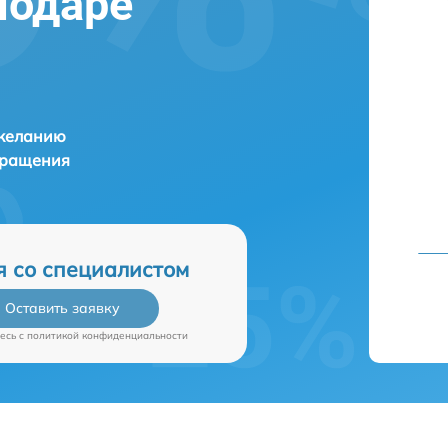
нодаре
 желанию
бращения
я со специалистом
Оставить заявку
есь c
политикой конфиденциальности