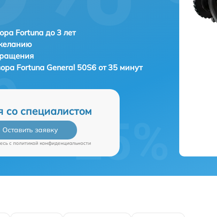
ора Fortuna до 3 лет
 желанию
бращения
зора
Fortuna General 50S6 от 35 минут
я со специалистом
Оставить заявку
есь c
политикой конфиденциальности