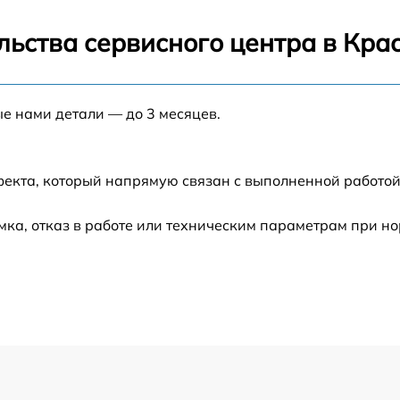
от 60 мин
льства сервисного центра в Кра
от 60 мин
ые нами детали — до 3 месяцев.
от 60 мин
от 60 мин
фекта, который напрямую связан с выполненной работой
от 60 мин
ка, отказ в работе или техническим параметрам при н
от 60 мин
от 60 мин
от 60 мин