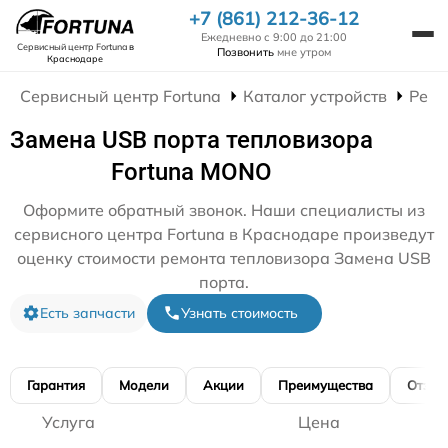
+7 (861) 212-36-12
Ежедневно с 9:00 до 21:00
Сервисный центр Fortuna
в
Позвонить
мне утром
Краснодаре
Сервисный центр Fortuna
Каталог устройств
Ремо
Замена USB порта тепловизора
Fortuna MONO
Оформите обратный звонок. Наши специалисты из
сервисного центра Fortuna в Краснодаре произведут
оценку стоимости ремонта тепловизора Замена USB
порта.
Есть запчасти
Узнать стоимость
Гарантия
Модели
Акции
Преимущества
Отзы
Услуга
Цена