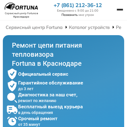
+7 (861) 212-36-12
Ежедневно с 9:00 до 21:00
Сервисный центр Fortuna
в
Позвонить
мне утром
Краснодаре
Сервисный центр Fortuna
Каталог устройств
Ремо
Ремонт цепи питания
тепловизора
Fortuna в Краснодаре
Официальный сервис
Гарантийное обслуживание
до 3 лет
Диагностика за наш счет,
ремонт по желанию
Бесплатный выезд курьера
в день обращения
Срочный ремонт
от 35 минут